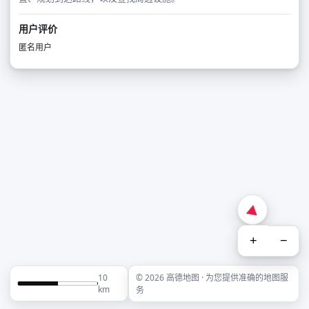
用户评价
匿名用户
+
−
10
© 2026 高德地图 · 为您提供准确的地图服
km
务