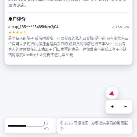
周边设施。
用户评价
amap_185****8485Nijm3j04
2017-01-24
★★★☆☆
是个私人的院子 后海附近唯一可以参观的私人四合院 挺小的 只有南北东三
个房可以参观 南北房还全是卖东西的 讲解员的谅解也很草率&hellip;没有
客人的时候就在边上嗑瓜子 门口卖票的也是一种你爱来不来反正老子不缺
钱的态度&hellip;个人觉得不值门票20元
+
−
10
© 2026 高德地图 · 为您提供准确的地图服
km
务