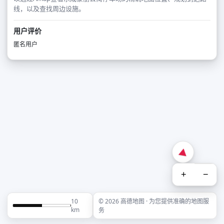
线，以及查找周边设施。
用户评价
匿名用户
+
−
10
© 2026 高德地图 · 为您提供准确的地图服
km
务