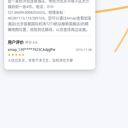
是一家经济型连锁酒店，地址为北京市顺义区天竺
镇府前一街4号。电话：010-
52136699;4008203333。地理坐标：
40.061113,116.585103。您可以通过Amap查看如家
酒店(北京首都国际机场T2T3航站楼新国展店)的精
确地图位置、规划到达路线，以及查找周边设施。
用户评价
评分 4.4
amap_139****7923CAdpjJPw
2016-11-08
★★★★★
入住过多次，非常干净卫生，去机场也方便