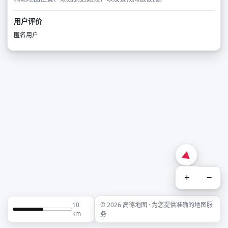
用户评价
匿名用户
+
−
10
© 2026 高德地图 · 为您提供准确的地图服
km
务