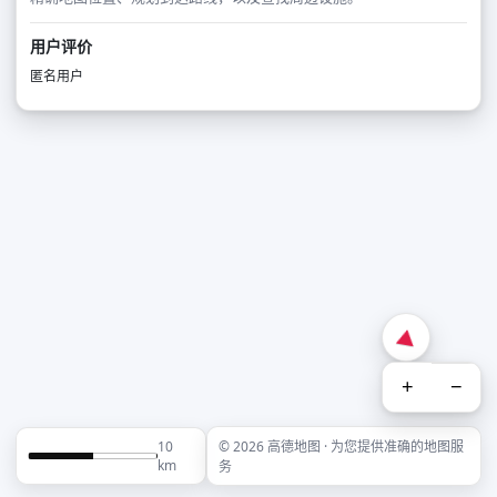
用户评价
匿名用户
+
−
10
© 2026 高德地图 · 为您提供准确的地图服
km
务