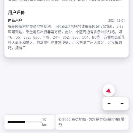
用户评价
匿名用户
2024-12-01
梅花园新村的交通非常便利‌。小区距离地铁3号线梅花园站仅670米，步行
即可到达，乘坐地铁出行非常方便‌。此外，小区周边有多条公交线路，如
16、56、882、836、179、241、862、833、504、B6等，方便居民前往
各大商圈和景区‌。自驾出行也非常便捷，小区东临广州大道北，北接梅岗
路，拥有三
+
−
10
© 2026 高德地图 · 为您提供准确的地图服
km
务