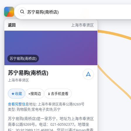
返回
上海市奉贤区
苏宁易购(南桥店)
苏宁易购(南桥店)
上海市奉贤区
★
⌖
📱
收藏
搜周边
去手机查看
查看完整信息
地址: 上海市奉贤区南奉公路9269号
类型: 购物服务;家电电子卖场;苏宁
苏宁易购(南桥店)是一家苏宁，地址为上海市奉贤区
南奉公路9269号。电话：021-60592377。地理坐
标：30.912989,121.468824。您可以通过Amap查看