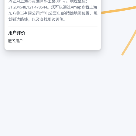
地址为上海市黄浦区斜土路381号。地理坐标：
31.204648,121.478544。您可以通过Amap查看上海
东方典当有限公司(华电公寓店)的精确地图位置、规
划到达路线，以及查找周边设施。
用户评价
匿名用户