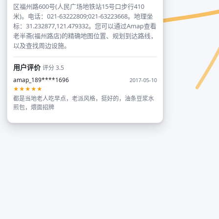
区福州路600号(人民广场地铁站15号口步行410
米)。电话：021-63222809;021-63223668。地理坐
标：31.232877,121.479332。您可以通过Amap查看
老半斋(福州路店)的精确地图位置、规划到达路线，
以及查找周边设施。
用户评价
评分 3.5
amap_189****1696
2017-05-10
★★★★★
都是当地老人吃早点，老派风格，挺好的，油条豆浆水
煎包，煨面招牌