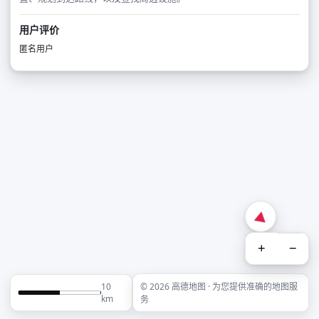
用户评价
匿名用户
+
−
10
© 2026 高德地图 · 为您提供准确的地图服
km
务