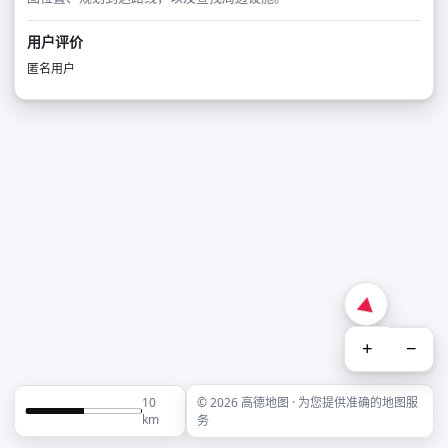
用户评价
匿名用户
+
−
10
© 2026 高德地图 · 为您提供准确的地图服
km
务