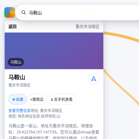
返回
重庆市涪陵区
马鞍山
马鞍山
重庆市涪陵区
★
⌖
📱
收藏
搜周边
去手机查看
查看完整信息
地址: 重庆市涪陵区
类型: 地名地址信息;自然地名;山
马鞍山是一家山，地址为重庆市涪陵区。地理坐
标：29.422764,107.147733。您可以通过Amap查看
马鞍山的精确地图位置、规划到达路线，以及查找