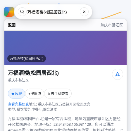
返回
重庆市綦江区
万福酒楼(松园居西北)
万福酒楼(松园居西北)
重庆市綦江区
万福酒楼(松园居西北)
★
⌖
📱
收藏
搜周边
去手机查看
重庆市綦江区
查看完整信息
地址: 重庆市綦江区万盛经开区松园居旁
类型: 餐饮服务;中餐厅;综合酒楼
万福酒楼(松园居西北)是一家综合酒楼，地址为重庆市綦江区万盛经
开区松园居旁。地理坐标：28.943453,106.931129。您可以通过
Amap查看万福酒楼(松园居西北)的精确地图位置、规划到达路线，以