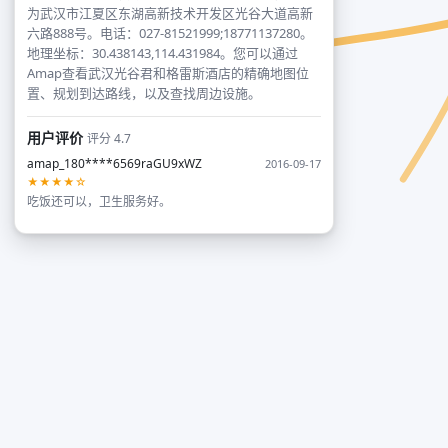
为武汉市江夏区东湖高新技术开发区光谷大道高新
六路888号。电话：027-81521999;18771137280。
地理坐标：30.438143,114.431984。您可以通过
Amap查看武汉光谷君和格雷斯酒店的精确地图位
置、规划到达路线，以及查找周边设施。
用户评价
评分 4.7
amap_180****6569raGU9xWZ
2016-09-17
★★★★☆
吃饭还可以，卫生服务好。