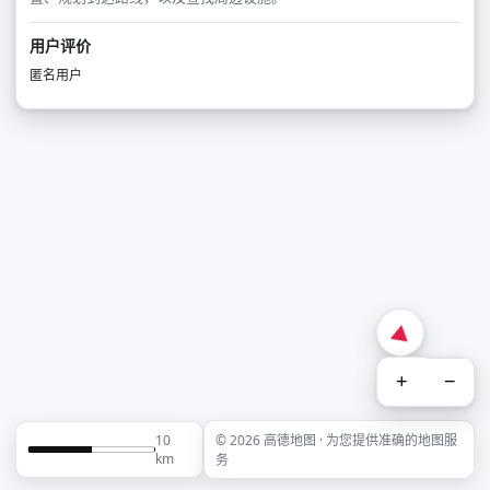
用户评价
匿名用户
+
−
10
© 2026 高德地图 · 为您提供准确的地图服
km
务