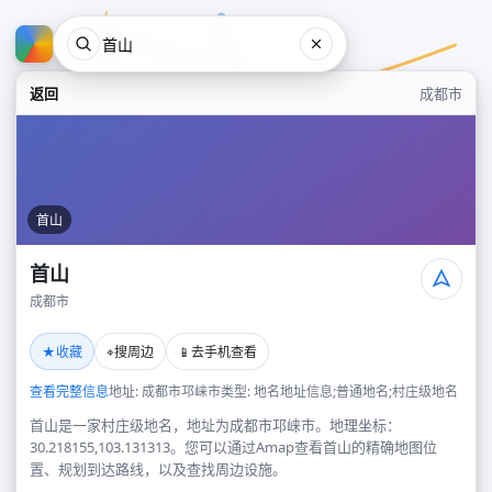
返回
成都市
首山
首山
成都市
首山
★
⌖
📱
收藏
搜周边
去手机查看
成都市
查看完整信息
地址: 成都市邛崃市
类型: 地名地址信息;普通地名;村庄级地名
首山是一家村庄级地名，地址为成都市邛崃市。地理坐标：
30.218155,103.131313。您可以通过Amap查看首山的精确地图位
置、规划到达路线，以及查找周边设施。