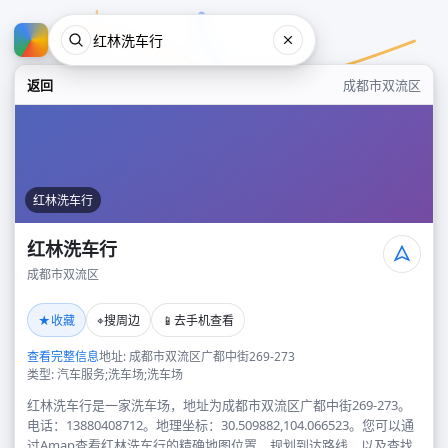
返回
成都市双流区
红林洗车行
红林洗车行
成都市双流区
红林洗车行
★
⌖
📱
收藏
搜周边
去手机查看
成都市双流区
查看完整信息
地址: 成都市双流区广都中街269-273
类型: 汽车服务;洗车场;洗车场
红林洗车行是一家洗车场，地址为成都市双流区广都中街269-273。
电话：13880408712。地理坐标：30.509882,104.066523。您可以通
过Amap查看红林洗车行的精确地图位置、规划到达路线，以及查找