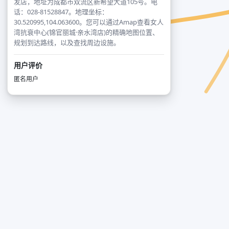
发店，地址为成都市双流区新希望大道105号。电
话：028-81528847。地理坐标：
30.520995,104.063600。您可以通过Amap查看女人
湾抗衰中心(锦官丽城·亲水湾店)的精确地图位置、
规划到达路线，以及查找周边设施。
用户评价
匿名用户