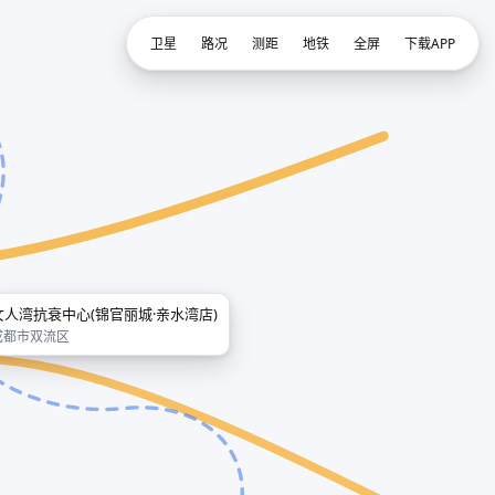
卫星
路况
测距
地铁
全屏
下载APP
女人湾抗衰中心(锦官丽城·亲水湾店)
成都市双流区