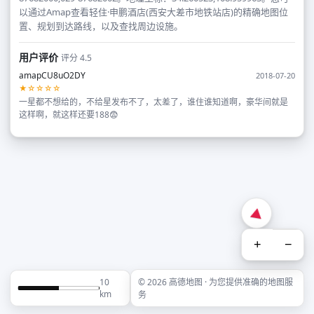
以通过Amap查看轻住·申鹏酒店(西安大差市地铁站店)的精确地图位
置、规划到达路线，以及查找周边设施。
用户评价
评分 4.5
amapCU8uO2DY
2018-07-20
★☆☆☆☆
一星都不想给的，不给星发布不了，太差了，谁住谁知道啊，豪华间就是
这样啊，就这样还要188😨
+
−
10
© 2026 高德地图 · 为您提供准确的地图服
km
务