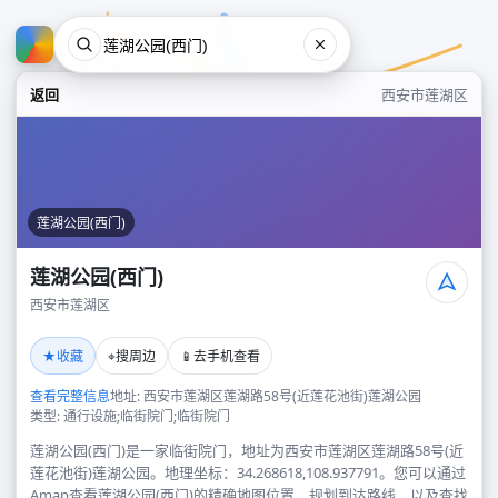
返回
西安市莲湖区
莲湖公园(西门)
莲湖公园(西门)
西安市莲湖区
莲湖公园(西门)
★
⌖
📱
收藏
搜周边
去手机查看
西安市莲湖区
查看完整信息
地址: 西安市莲湖区莲湖路58号(近莲花池街)莲湖公园
类型: 通行设施;临街院门;临街院门
莲湖公园(西门)是一家临街院门，地址为西安市莲湖区莲湖路58号(近
莲花池街)莲湖公园。地理坐标：34.268618,108.937791。您可以通过
Amap查看莲湖公园(西门)的精确地图位置、规划到达路线，以及查找