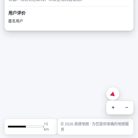
用户评价
匿名用户
+
−
10
© 2026 高德地图 · 为您提供准确的地图服
km
务