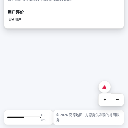
用户评价
匿名用户
+
−
10
© 2026 高德地图 · 为您提供准确的地图服
km
务