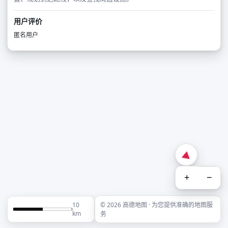
用户评价
匿名用户
+
−
10
© 2026 高德地图 · 为您提供准确的地图服
km
务