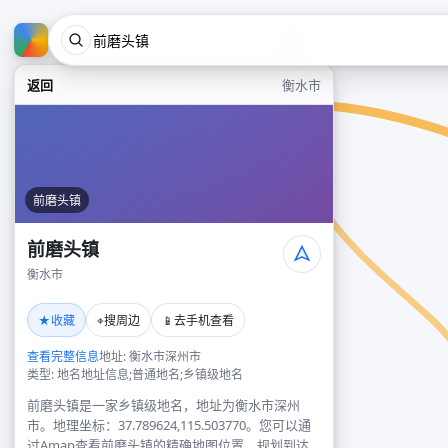
返回
衡水市
前磨头镇
前磨头镇
衡水市
★
⌖
📱
收藏
搜周边
去手机查看
查看完整信息
地址: 衡水市深州市
类型: 地名地址信息;普通地名;乡镇级地名
前磨头镇是一家乡镇级地名，地址为衡水市深州
市。地理坐标：37.789624,115.503770。您可以通
过Amap查看前磨头镇的精确地图位置、规划到达