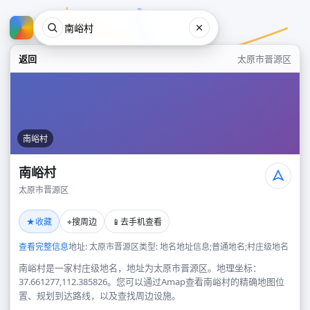
返回
太原市晋源区
南峪村
南峪村
太原市晋源区
南峪村
★
⌖
📱
收藏
搜周边
去手机查看
太原市晋源区
查看完整信息
地址: 太原市晋源区
类型: 地名地址信息;普通地名;村庄级地名
南峪村是一家村庄级地名，地址为太原市晋源区。地理坐标：
37.661277,112.385826。您可以通过Amap查看南峪村的精确地图位
置、规划到达路线，以及查找周边设施。