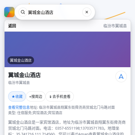
返回
临汾市翼城县
翼城金山酒店
翼城金山酒店
临汾市翼城县
翼城金山酒店
★
⌖
📱
收藏
搜周边
去手机查看
临汾市翼城县
查看完整信息
地址: 临汾市翼城县翔翼东街舜尧商贸城北门马路对面
类型: 住宿服务;宾馆酒店;宾馆酒店
翼城金山酒店是一家宾馆酒店，地址为临汾市翼城县翔翼东街舜尧商
贸城北门马路对面。电话：0357-6551198;13703571783。地理坐
标：35.741716,111.714560。您可以通过Amap查看翼城金山酒店的