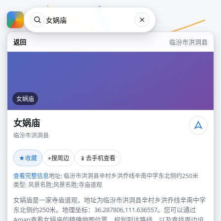
返回
临汾市洪洞县
女娲庙
女娲庙
临汾市洪洞县
女娲庙
★
⌖
📱
收藏
搜周边
去手机查看
临汾市洪洞县
查看完整信息
地址: 临汾市洪洞县辛村乡洪乔线辛南中学东北侧约250米
类型: 风景名胜;风景名胜;寺庙道观
女娲庙是一家寺庙道观，地址为临汾市洪洞县辛村乡洪乔线辛南中学
东北侧约250米。地理坐标：36.287806,111.636557。您可以通过
Amap查看女娲庙的精确地图位置、规划到达路线，以及查找周边设