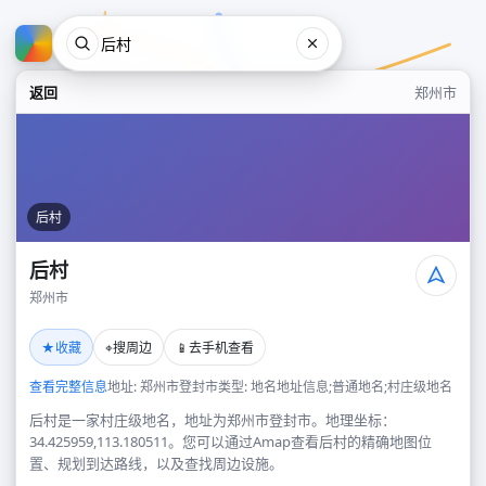
返回
郑州市
后村
后村
郑州市
后村
★
⌖
📱
收藏
搜周边
去手机查看
郑州市
查看完整信息
地址: 郑州市登封市
类型: 地名地址信息;普通地名;村庄级地名
后村是一家村庄级地名，地址为郑州市登封市。地理坐标：
34.425959,113.180511。您可以通过Amap查看后村的精确地图位
置、规划到达路线，以及查找周边设施。