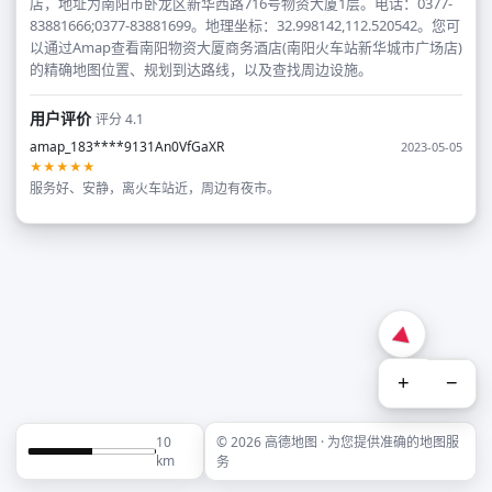
店，地址为南阳市卧龙区新华西路716号物资大厦1层。电话：0377-
83881666;0377-83881699。地理坐标：32.998142,112.520542。您可
以通过Amap查看南阳物资大厦商务酒店(南阳火车站新华城市广场店)
的精确地图位置、规划到达路线，以及查找周边设施。
用户评价
评分 4.1
amap_183****9131An0VfGaXR
2023-05-05
★★★★★
服务好、安静，离火车站近，周边有夜市。
+
−
10
© 2026 高德地图 · 为您提供准确的地图服
km
务