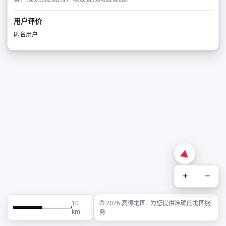
用户评价
匿名用户
+
−
10
© 2026 高德地图 · 为您提供准确的地图服
km
务