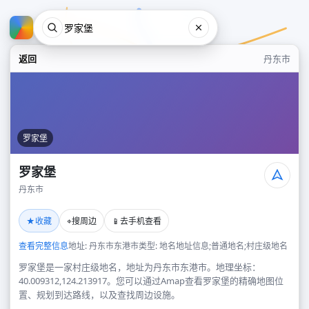
返回
丹东市
罗家堡
罗家堡
丹东市
罗家堡
★
⌖
📱
收藏
搜周边
去手机查看
丹东市
查看完整信息
地址: 丹东市东港市
类型: 地名地址信息;普通地名;村庄级地名
罗家堡是一家村庄级地名，地址为丹东市东港市。地理坐标：
40.009312,124.213917。您可以通过Amap查看罗家堡的精确地图位
置、规划到达路线，以及查找周边设施。