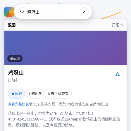
返回
辽阳市
鸡冠山
鸡冠山
辽阳市
鸡冠山
★
⌖
📱
收藏
搜周边
去手机查看
辽阳市
查看完整信息
地址: 辽阳市灯塔市
类型: 地名地址信息;自然地名;山
鸡冠山是一家山，地址为辽阳市灯塔市。地理坐标：
41.314245,123.588775。您可以通过Amap查看鸡冠山的精确地图位
置、规划到达路线，以及查找周边设施。