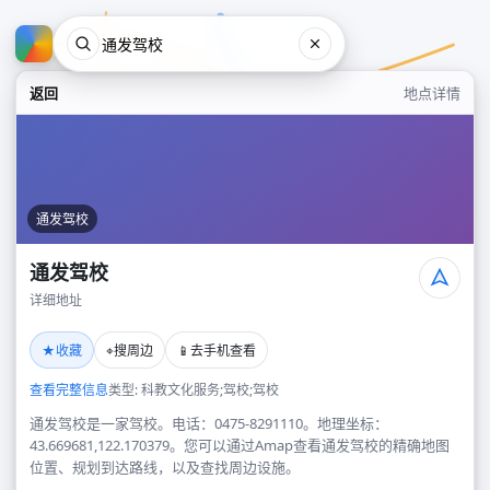
返回
地点详情
通发驾校
通发驾校
详细地址
通发驾校
★
⌖
📱
收藏
搜周边
去手机查看
地点
查看完整信息
类型: 科教文化服务;驾校;驾校
通发驾校是一家驾校。电话：0475-8291110。地理坐标：
43.669681,122.170379。您可以通过Amap查看通发驾校的精确地图
位置、规划到达路线，以及查找周边设施。