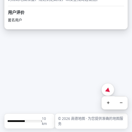
用户评价
匿名用户
+
−
10
© 2026 高德地图 · 为您提供准确的地图服
km
务