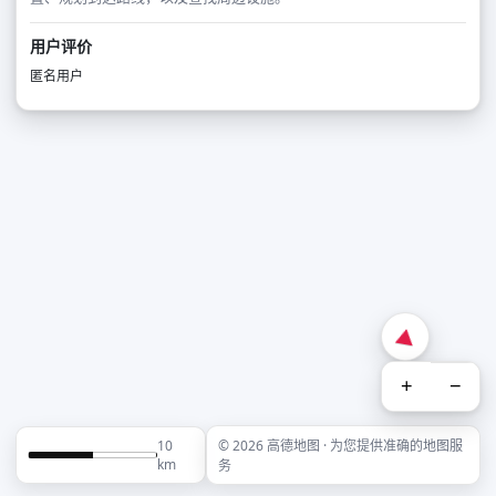
用户评价
匿名用户
+
−
10
© 2026 高德地图 · 为您提供准确的地图服
km
务