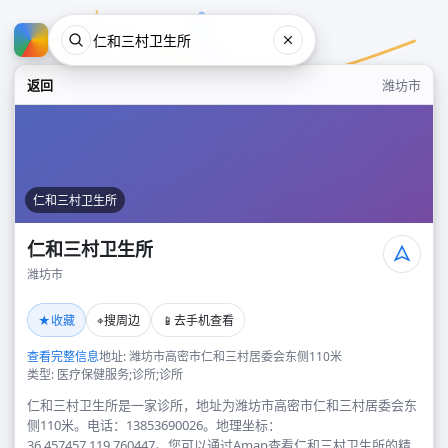
返回
潍坊市
仁和三村卫生所
仁和三村卫生所
潍坊市
仁和三村卫生所
★
⌖
📱
收藏
搜周边
去手机查看
潍坊市
查看完整信息
地址: 潍坊市高密市仁和三村居委会东侧110米
类型: 医疗保健服务;诊所;诊所
仁和三村卫生所是一家诊所，地址为潍坊市高密市仁和三村居委会东
侧110米。电话：13853690026。地理坐标：
36.457457,119.760447。您可以通过Amap查看仁和三村卫生所的精