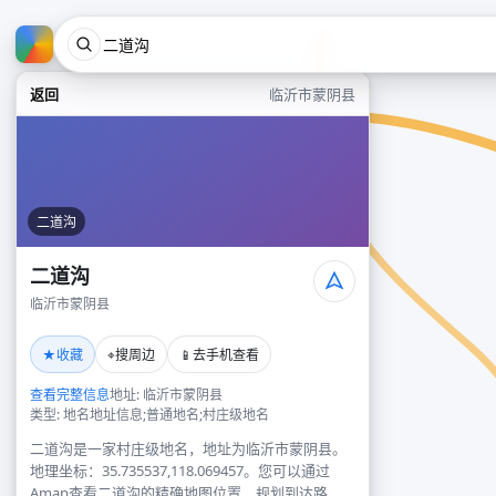
返回
临沂市蒙阴县
二道沟
二道沟
临沂市蒙阴县
★
⌖
📱
收藏
搜周边
去手机查看
查看完整信息
地址: 临沂市蒙阴县
类型: 地名地址信息;普通地名;村庄级地名
二道沟是一家村庄级地名，地址为临沂市蒙阴县。
地理坐标：35.735537,118.069457。您可以通过
Amap查看二道沟的精确地图位置、规划到达路