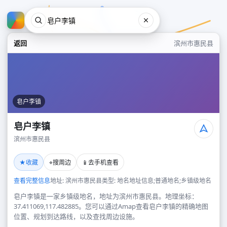
返回
滨州市惠民县
皂户李镇
皂户李镇
滨州市惠民县
皂户李镇
★
⌖
📱
收藏
搜周边
去手机查看
滨州市惠民县
查看完整信息
地址: 滨州市惠民县
类型: 地名地址信息;普通地名;乡镇级地名
皂户李镇是一家乡镇级地名，地址为滨州市惠民县。地理坐标：
37.411069,117.482885。您可以通过Amap查看皂户李镇的精确地图
位置、规划到达路线，以及查找周边设施。