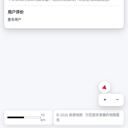
用户评价
匿名用户
+
−
10
© 2026 高德地图 · 为您提供准确的地图服
km
务