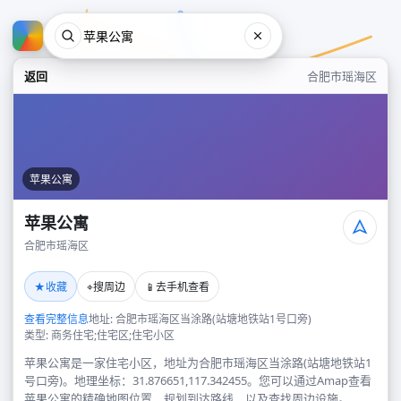
返回
合肥市瑶海区
苹果公寓
苹果公寓
合肥市瑶海区
苹果公寓
★
⌖
📱
收藏
搜周边
去手机查看
合肥市瑶海区
查看完整信息
地址: 合肥市瑶海区当涂路(站塘地铁站1号口旁)
类型: 商务住宅;住宅区;住宅小区
苹果公寓是一家住宅小区，地址为合肥市瑶海区当涂路(站塘地铁站1
号口旁)。地理坐标：31.876651,117.342455。您可以通过Amap查看
苹果公寓的精确地图位置、规划到达路线，以及查找周边设施。