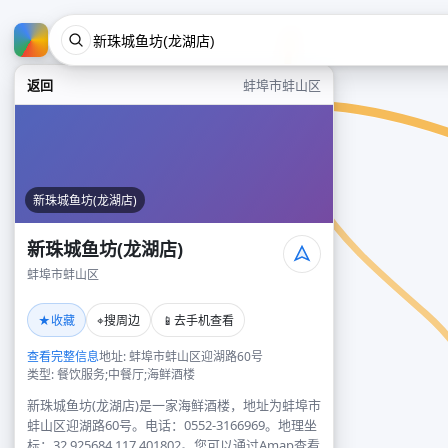
返回
蚌埠市蚌山区
新珠城鱼坊(龙湖店)
新珠城鱼坊(龙湖店)
蚌埠市蚌山区
★
⌖
📱
收藏
搜周边
去手机查看
查看完整信息
地址: 蚌埠市蚌山区迎湖路60号
类型: 餐饮服务;中餐厅;海鲜酒楼
新珠城鱼坊(龙湖店)是一家海鲜酒楼，地址为蚌埠市
蚌山区迎湖路60号。电话：0552-3166969。地理坐
标：32.925684,117.401802。您可以通过Amap查看