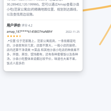
30.289402,120.199960。您可以通过Amap查看沙县
小吃(范家公寓店)的精确地图位置、规划到达路线，
以及查找周边设施。
用户评价
评分 4.2
amap_187****6145BO7HaNBhY
2022-11-25
★★★★☆
📍位置 位于范家路上，范家公寓底商，一条街都是吃
的，沙县就有好几家，店面不算大，一般小店的装修，
店内还算干净清爽 🍴菜品 和其他沙县小吃店的种类差不
多，拌面、蒸饺、馄饨都有，还有各种套餐饭以及各种
汤，沙县小吃整体来说都比较平价，味道也大差不差，
饭点人挺多的