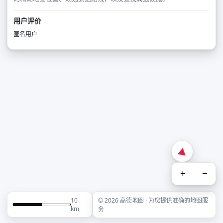
用户评价
匿名用户
+
−
10
© 2026 高德地图 · 为您提供准确的地图服
km
务