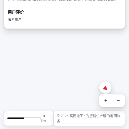
用户评价
匿名用户
+
−
10
© 2026 高德地图 · 为您提供准确的地图服
km
务