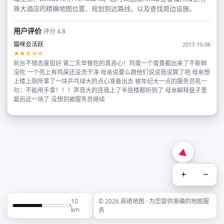
珠大酒店的精确地图位置、规划到达路线，以及查找周边设施。
用户评价
评分 4.8
猫咪会活跃
2017-10-06
★★☆☆☆
前台不错态度挺好 第二天早餐吃的真恶心！鸡蛋一个蛋黄都出来了不新鲜
没吃 一个壳上有鸡屎还没洗干净 母亲说要么跟他们说说我说算了吧 母亲想
上楼上厕所拿了一块乒乓球大的点心准备出去 被年纪大一点的服务员吼一
句：不能用手拿！！！声音大的连我上了半层楼都听到了 母亲解释盘子里
最后这一块了 没想到被服务员继续
+
−
10
© 2026 高德地图 · 为您提供准确的地图服
km
务