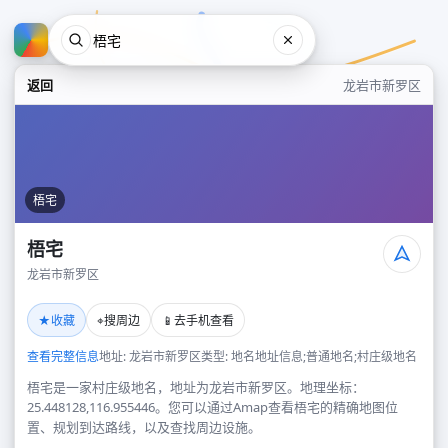
返回
龙岩市新罗区
梧宅
梧宅
龙岩市新罗区
梧宅
★
⌖
📱
收藏
搜周边
去手机查看
龙岩市新罗区
查看完整信息
地址: 龙岩市新罗区
类型: 地名地址信息;普通地名;村庄级地名
梧宅是一家村庄级地名，地址为龙岩市新罗区。地理坐标：
25.448128,116.955446。您可以通过Amap查看梧宅的精确地图位
置、规划到达路线，以及查找周边设施。