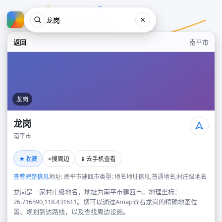
返回
南平市
龙岗
龙岗
南平市
龙岗
★
⌖
📱
收藏
搜周边
去手机查看
南平市
查看完整信息
地址: 南平市建瓯市
类型: 地名地址信息;普通地名;村庄级地名
龙岗是一家村庄级地名，地址为南平市建瓯市。地理坐标：
26.716590,118.431611。您可以通过Amap查看龙岗的精确地图位
置、规划到达路线，以及查找周边设施。