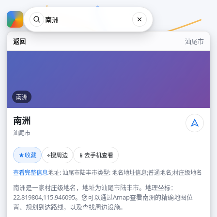
返回
汕尾市
南洲
南洲
汕尾市
南洲
★
⌖
📱
收藏
搜周边
去手机查看
汕尾市
查看完整信息
地址: 汕尾市陆丰市
类型: 地名地址信息;普通地名;村庄级地名
南洲是一家村庄级地名，地址为汕尾市陆丰市。地理坐标：
22.819804,115.946095。您可以通过Amap查看南洲的精确地图位
置、规划到达路线，以及查找周边设施。