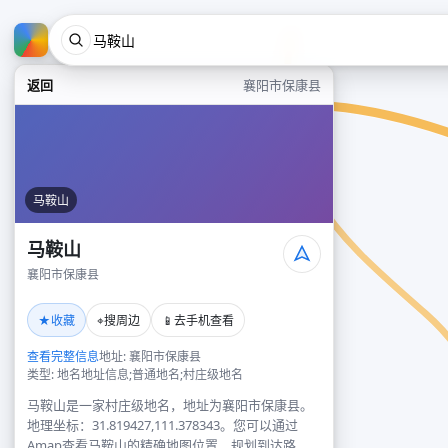
返回
襄阳市保康县
马鞍山
马鞍山
襄阳市保康县
★
⌖
📱
收藏
搜周边
去手机查看
查看完整信息
地址: 襄阳市保康县
类型: 地名地址信息;普通地名;村庄级地名
马鞍山是一家村庄级地名，地址为襄阳市保康县。
地理坐标：31.819427,111.378343。您可以通过
Amap查看马鞍山的精确地图位置、规划到达路