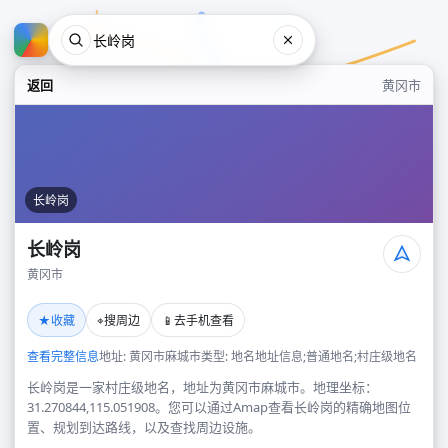
返回
黄冈市
长岭岗
长岭岗
黄冈市
长岭岗
★
⌖
📱
收藏
搜周边
去手机查看
黄冈市
查看完整信息
地址: 黄冈市麻城市
类型: 地名地址信息;普通地名;村庄级地名
长岭岗是一家村庄级地名，地址为黄冈市麻城市。地理坐标：
31.270844,115.051908。您可以通过Amap查看长岭岗的精确地图位
置、规划到达路线，以及查找周边设施。